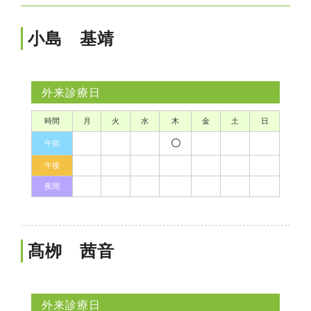
小島 基靖
外来診療日
時間
月
火
水
木
金
土
日
〇
午前
午後
夜間
髙栁 茜音
外来診療日