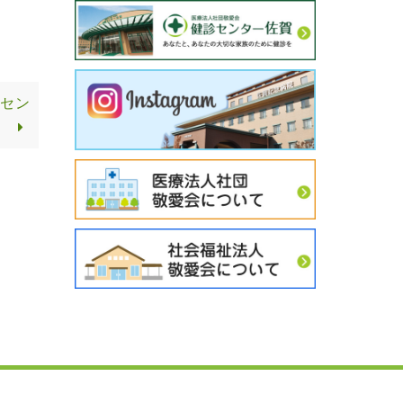
診セン
。